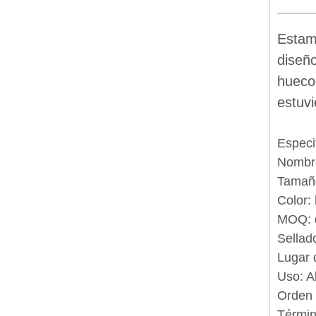
Estam
diseño
hueco
estuvi
Especi
Nombre
Tamaño
Color:
MOQ: 
Sellad
Lugar 
Uso: A
Orden 
Términ