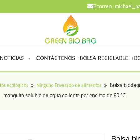

E
correo :
michael_p
NOTICIAS
CONTÁCTENOS
BOLSA RECICLABLE
B
»
»
Bolsa biodegr
tos ecológicos
Ninguno Envasado de alimentos
manguito soluble en agua caliente por encima de 90 ℃
Bolsa bi