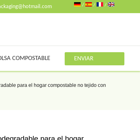
/
/
/
ackaging@hotmail.com
OLSA COMPOSTABLE
ENVIAR
CONSULTA
adable para el hogar compostable no tejido con
odegradable para el hogar