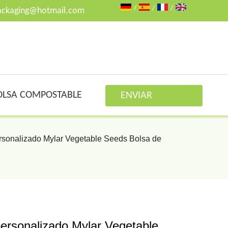
/
/
/
ackaging@hotmail.com
OLSA COMPOSTABLE
ENVIAR
CONSULTA
rsonalizado Mylar Vegetable Seeds Bolsa de
ersonalizado Mylar Vegetable