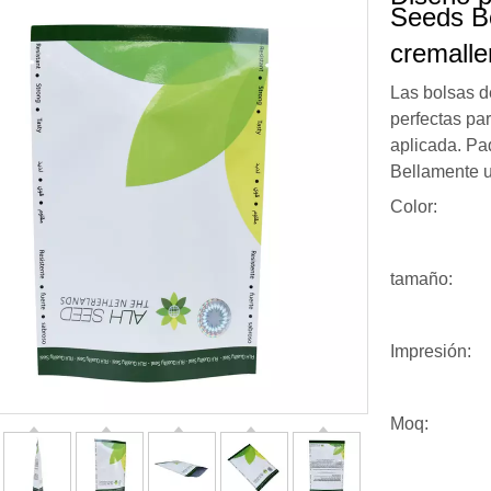
Seeds Bo
cremall
Las bolsas d
perfectas pa
aplicada. Pa
Bellamente u
Color:
tamaño:
Impresión:
Moq: