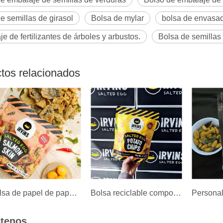
e semillas de girasol
Bolsa de mylar
bolsa de envasad
e de fertilizantes de árboles y arbustos.
Bolsa de semillas 
tos relacionados
Bolsa de papel de papas compostable de 8 oz con impresión de diseño de logotipos personalizado
Bolsa reciclable compostable personalizada papas fritas
tenos