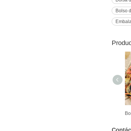
Bolso d
Embalaj
Produc
Contác