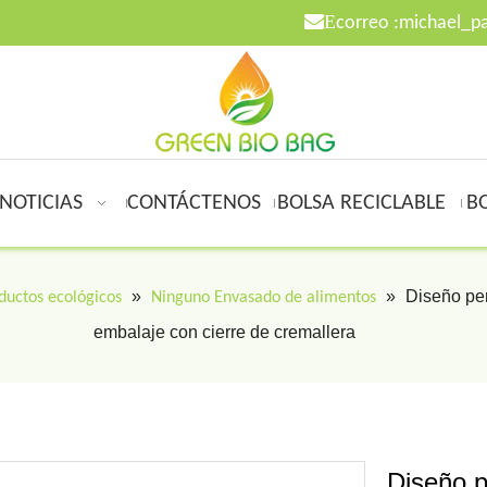

E
correo :
michael_p
NOTICIAS
CONTÁCTENOS
BOLSA RECICLABLE
B
»
»
Diseño pe
ductos ecológicos
Ninguno Envasado de alimentos
embalaje con cierre de cremallera
Diseño p