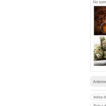
No somo
Anterio
bolsa d
Bolsa d