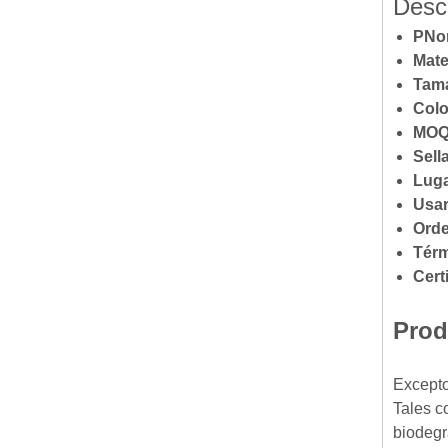
Descr
P
No
Mate
Tam
Colo
MOQ
Sell
Luga
Usar
Orde
Térm
Cert
Prod
Excepto
Tales c
biodegr