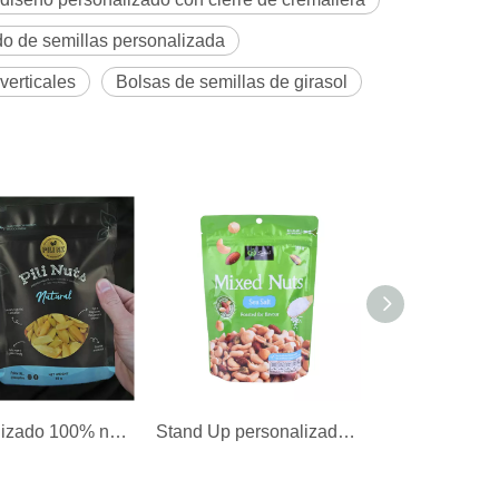
o de semillas personalizada
verticales
Bolsas de semillas de girasol
Personalizado 100% natural reciclable especias tuercas bocadillos embalajes de pie para nueces
Stand Up personalizado mezcla de anacardos frutos secos bolsa de empaquetado bolsa para la venta