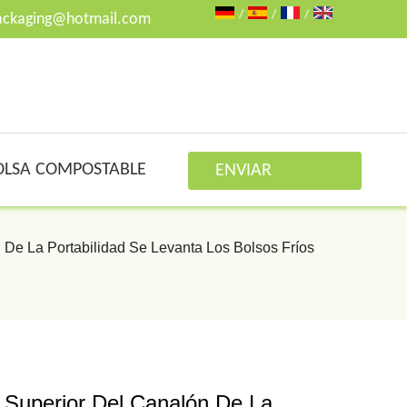
/
/
/
ackaging@hotmail.com
OLSA COMPOSTABLE
ENVIAR
CONSULTA
 De La Portabilidad Se Levanta Los Bolsos Fríos
 Superior Del Canalón De La