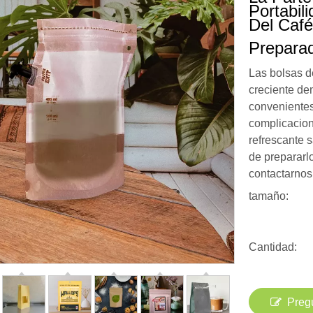
Portabil
Del Café
Prepara
Las bolsas de
creciente de
convenientes
complicacion
refrescante s
de prepararl
contactarnos
tamaño:
Cantidad:
Preg