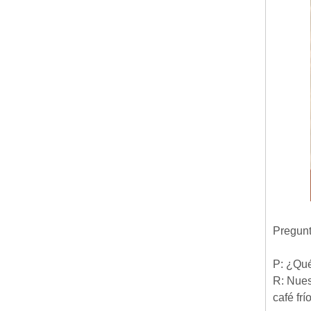
Pregunt
P: ¿Qué
R: Nues
café fr