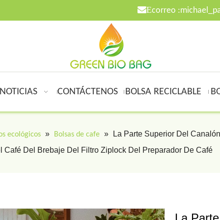

E
correo :
michael_p
NOTICIAS
CONTÁCTENOS
BOLSA RECICLABLE
B
»
»
La Parte Superior Del Canalón
os ecológicos
Bolsas de cafe
l Café Del Brebaje Del Filtro Ziplock Del Preparador De Café
La Parte