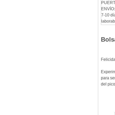
PUERT
ENVÍO:
7-10 dí
laborab
Bols
Felicid
Experim
para ser
del pic