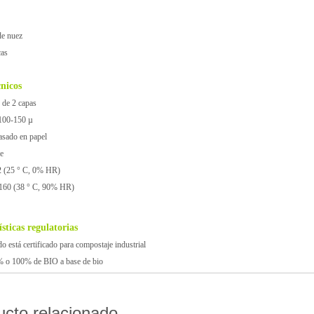
de nuez
cas
cnicos
 de 2 capas
 100-150 µ
asado en papel
le
2 (25 ° C, 0% HR)
160 (38 ° C, 90% HR)
sticas regulatorias
do está certificado para compostaje industrial
% o 100% de BIO a base de bio
ucto relacionado