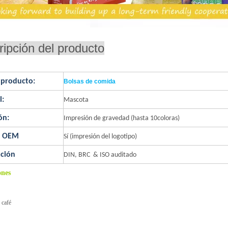
ipción del producto
 producto
:
Bolsas de comida
l:
Mascota
ón:
Impresión de gravedad (hasta 10coloras)
o OEM
Sí (impresión del logotipo)
ación
DIN, BRC & ISO auditado
ones
 café