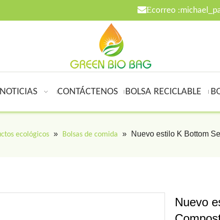

E
correo :
michael_p
NOTICIAS
CONTÁCTENOS
BOLSA RECICLABLE
B
»
»
Nuevo estilo K Bottom S
ctos ecológicos
Bolsas de comida
Nuevo es
Compost