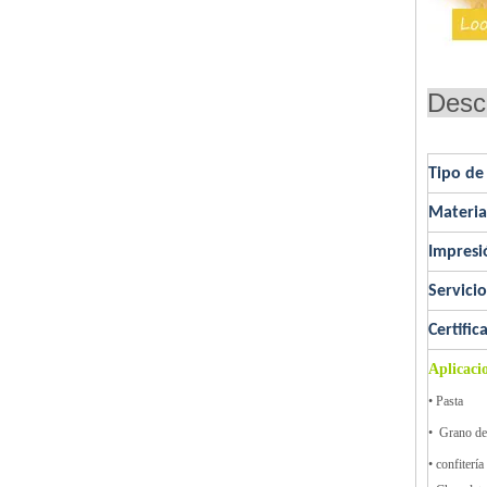
Descr
Tipo de
Materia
Impresi
Servici
Certific
Aplicaci
• Pasta
• Grano de
• confitería