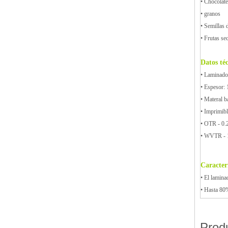
• Chocolate
• granos
• Semillas 
• Frutas se
Datos té
• Laminado
• Espesor:
• Materal b
• Imprimib
• OTR - 0.
• WVTR - 
Caracterí
• El lamina
• Hasta 80
Prod