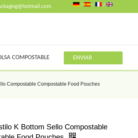
/
/
/
ackaging@hotmail.com
OLSA COMPOSTABLE
ENVIAR
CONSULTA
ello Compostable Compostable Food Pouches
tilo K Bottom Sello Compostable
able Food Pouches